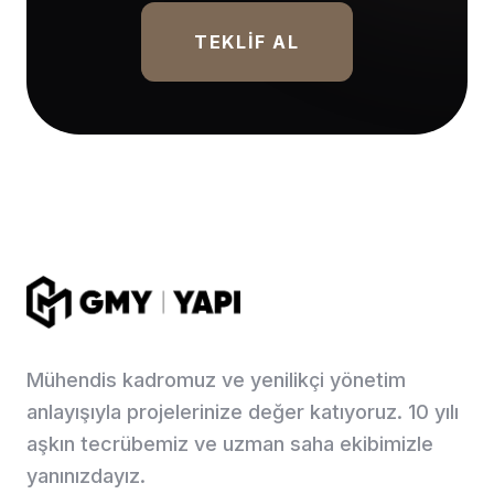
TEKLIF AL
Mühendis kadromuz ve yenilikçi yönetim
anlayışıyla projelerinize değer katıyoruz. 10 yılı
aşkın tecrübemiz ve uzman saha ekibimizle
yanınızdayız.