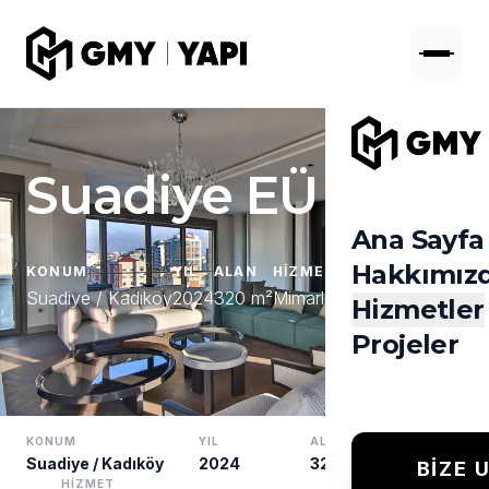
Suadiye EÜ Evi
Ana Sayfa
Hakkımız
KONUM
YIL
ALAN
HIZMET
Suadiye / Kadıköy
2024
320 m²
Mimarlık Hizmetleri
Hizmetler
Projeler
KONUM
YIL
ALAN
Suadiye / Kadıköy
2024
320 m²
BIZE 
HIZMET