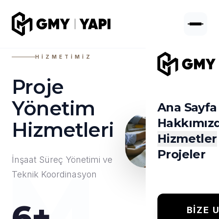
HIZMETIMIZ
Proje
Yönetim
Ana Sayfa
Hakkımız
Hizmetleri
Hizmetler
Projeler
IM
İnşaat Süreç Yönetimi ve
Teknik Koordinasyon
6+
BIZE 